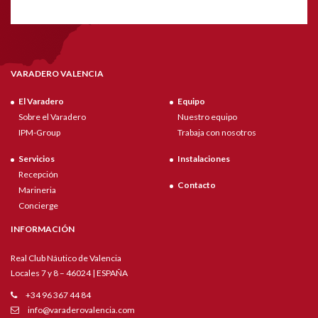
VARADERO VALENCIA
El Varadero
Equipo
Sobre el Varadero
Nuestro equipo
IPM-Group
Trabaja con nosotros
Servicios
Instalaciones
Recepción
Contacto
Marineria
Concierge
INFORMACIÓN
Real Club Náutico de Valencia
Locales 7 y 8 – 46024 | ESPAÑA
+34 96 367 44 84
info@varaderovalencia.com