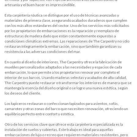
artesanía y el buen hacer es imprescindible.
Esta carpintería náutica se distingue por el uso de técnicas avanzadas y
materiales de primera clase, asegurando acabados duraderos que cumplen
con los más altos estándares del sector. Uno de los servicios más solicitados
por los propietarios de embarcaciones es la reparación y reemplazo de
estructuras de madera dado que están constantemente expuestas a
condiciones climáticas extremas. Las reparaciones de The Carpentry no sólo
restauran íntegramente la embarcación, sino que también garantizan su
resistencia a las adversas condiciones del mar.
En cuanto al diseño de interiores, The Carpentry ofrece la fabricación de
muebles personalizados adaptados a las necesidades y espacios de cada
embarcación, lo que permite a los propietarios renovar por completo el
interior de sus barcos. Usando maderas selectas y acabados de alta calidad,
The Carpentry puede restaurar o transformar los interiores de manera que se
mantenga la esencia del diseño original o se logre una nueva estética, según
los deseos del cliente.
Los tapiceros restauran o confeccionan tapizados para asientos, sofás,
camarotes y otras zonas del barco que necesiten renovación, ofreciendo un
equilibrio perfecto entre confort y estética.
Otro de los servicios clave que ofrece esta carpintería especializada es la
instalación de suelos y cubiertas. Este trabajo es ideal para aquellas
embarcaciones de lujo o recreo que requieren materiales resistentes, pero