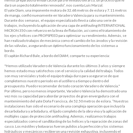
hemos preparado la embarcación para el vinilado del arco, un proceso que le
dará un aspecto totalmente renovado”, nos cuenta Luis Marzal.
El yate Diam, una imponente motora de 32.68 metros de eslora y 7.11 metros
de manga, confió nuevamente en Varadero Valencia para su mantenimiento.
Durante dos semanas, el equipo especializado llevó a cabo una serie de
trabajos, incluyendo la aplicación de una capa de antifouling INTERNATIONAL
MICRON 350 con refuerzo en la línea de flotación, así como el tratamiento de
los ejes y hélices con PROPSPEED para optimizar su rendimiento. Además, se
han realizado trabajos de mecánica como el cambio de los ánodos y la revisión
de las válvulas, asegurando un óptimo funcionamiento de los sistemas a
bordo.
El capitán Richard Bale, a bordo del DIAM, comparte su experiencia:
"Hemos utilizado Varadero de Valencia durante los últimos 3 años y siempre
hemos estado muy satisfechos con el servicio y la calidad del trabajo. Todos
son muy serviciales y todo el equipo trabaja duro para asegurarse de que
completemos nuestro período en el astillero a tiempo y dentro del
presupuesto. Puedo recomendar de todo corazón Varadero de Valencia."
Por último, pero no menos importante, Varadero Valencia ha demostrado una
vez más su capacidad para abordar proyectos de gran envergadura con el
mantenimiento del yate Doña Francisca, de 52.50 metros de eslora. “Nuestras
instalaciones han sido el escenario de una compleja operación que incluyó la
desarboladura y arboladura, el lijado completo de la obra viva y la aplicación de
múltiples capas de protección antifouling. Además, realizamos trabajos
especializados como el sandblasting de las hélices y la reparación de zonas del
casco. Los mástiles y botavaras fueron pulidos a la perfección y los sistemas
hidráulicos y mecánicos recibieron una revisión exhaustiva, incluyendo el