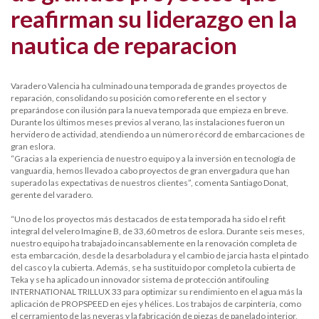
reafirman su liderazgo en la
nautica de reparacion
Varadero Valencia ha culminado una temporada de grandes proyectos de
reparación, consolidando su posición como referente en el sector y
preparándose con ilusión para la nueva temporada que empieza en breve.
Durante los últimos meses previos al verano, las instalaciones fueron un
hervidero de actividad, atendiendo a un número récord de embarcaciones de
gran eslora.
“Gracias a la experiencia de nuestro equipo y a la inversión en tecnología de
vanguardia, hemos llevado a cabo proyectos de gran envergadura que han
superado las expectativas de nuestros clientes”, comenta Santiago Donat,
gerente del varadero.
“Uno de los proyectos más destacados de esta temporada ha sido el refit
integral del velero Imagine B, de 33,60 metros de eslora. Durante seis meses,
nuestro equipo ha trabajado incansablemente en la renovación completa de
esta embarcación, desde la desarboladura y el cambio de jarcia hasta el pintado
del casco y la cubierta. Además, se ha sustituido por completo la cubierta de
Teka y se ha aplicado un innovador sistema de protección antifouling
INTERNATIONAL TRILLUX 33 para optimizar su rendimiento en el agua más la
aplicación de PROPSPEED en ejes y hélices. Los trabajos de carpintería, como
el cerramiento de las neveras y la fabricación de piezas de panelado interior,