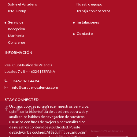
Sobre el Varadero
Nuestro equipo
IPM-Group
Trabaja con nosotros
Servicios
Instalaciones
Recepción
Contacto
Marineria
Concierge
INFORMACIÓN
Real Club Náutico de Valencia
Locales 7 y 8 – 46024 | ESPAÑA
+34 96 367 44 84
info@varaderovalencia.com
STAY CONNECTED
Usamos cookies para ofrecer nuestros servicios,
optimizar la experiencia de uso de nuestra web y
analizar los hábitos de navegación de nuestros
usuarios con fines de mejora y personalización
de nuestros contenidos y publicidad. Puede
Varadero Valencia
Copyright © 2026
Inicio
Legal
Términos Y Condiciones
desactivar las cookies. Al seguir navegando sin
Política De Cookies