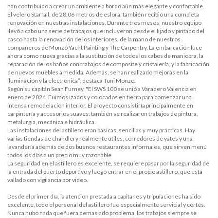
han contribuido a crear un ambiente a bordo aún más elegante y confortable.
El velero Starfall, de 28,06 metros de eslora, también recibió una completa
renovación en nuestras instalaciones. Durante tres meses, nuestro equipo
llevó a cabo una serie de trabajos que incluyeron desde el lijado y pintado del
casco hasta la renovación de los interiores, de la mano de nuestros
compañeros de Monzó Yacht Painting y The Carpentry. La embarcación luce
ahora como nueva gracias a la sustitución de todos los cabos de maniobra, la
reparación de los baños con trabajos de composite y cristalería, y la fabricación
de nuevos muebles a medida. Además, se han realizado mejoras en la
iluminación y la electrónica”, destaca Toni Monzó.
Según su capitán Sean Furney, "El SWS 100 se unió a Varadero Valencia en
enero de 2024. Fuimos izados y colocados en tierra para comenzar una
intensa remodelación interior. El proyecto consistiría principalmente en
carpintería y accesorios suaves: también se realizaron trabajos de pintura,
metalurgia, mecánica e hidráulica.
Las instalaciones del astillero eran básicas, sencillas y muy prácticas. Hay
varias tiendas de chandlery realmente útiles, corredores de yates y una
lavandería además de dos buenos restaurantes informales, que sirven menú
todos los días a un precio muy razonable.
La seguridad en el astillero es excelente, se requiere pasar por la seguridad de
la entrada del puerto deportivo y luego entrar en el propio astillero, que está
vallado con vigilancia por video.
Desde el primer día, la atención prestada a capitanes y tripulaciones ha sido
excelente, todo el personal del astillero fue especialmente servicial y cortés.
Nunca hubo nada que fuera demasiado problema, los trabajos siempre se