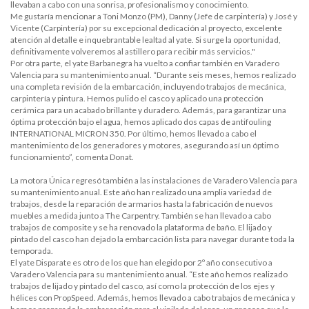
llevaban a cabo con una sonrisa, profesionalismo y conocimiento.
Me gustaría mencionar a Toni Monzo (PM), Danny (Jefe de carpintería) y José y
Vicente (Carpintería) por su excepcional dedicación al proyecto, excelente
atención al detalle e inquebrantable lealtad al yate. Si surge la oportunidad,
definitivamente volveremos al astillero para recibir más servicios."
Por otra parte, el yate Barbanegra ha vuelto a confiar también en Varadero
Valencia para su mantenimiento anual. “Durante seis meses, hemos realizado
una completa revisión de la embarcación, incluyendo trabajos de mecánica,
carpintería y pintura. Hemos pulido el casco y aplicado una protección
cerámica para un acabado brillante y duradero. Además, para garantizar una
óptima protección bajo el agua, hemos aplicado dos capas de antifouling
INTERNATIONAL MICRON 350. Por último, hemos llevado a cabo el
mantenimiento de los generadores y motores, asegurando así un óptimo
funcionamiento”, comenta Donat.
La motora Única regresó también a las instalaciones de Varadero Valencia para
su mantenimiento anual. Este año han realizado una amplia variedad de
trabajos, desde la reparación de armarios hasta la fabricación de nuevos
muebles a medida junto a The Carpentry. También se han llevado a cabo
trabajos de composite y se ha renovado la plataforma de baño. El lijado y
pintado del casco han dejado la embarcación lista para navegar durante toda la
temporada.
El yate Disparate es otro de los que han elegido por 2º año consecutivo a
Varadero Valencia para su mantenimiento anual. “Este año hemos realizado
trabajos de lijado y pintado del casco, así como la protección de los ejes y
hélices con PropSpeed. Además, hemos llevado a cabo trabajos de mecánica y