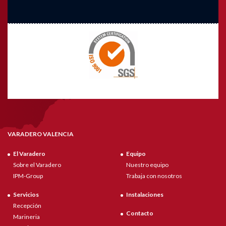
VARADERO VALENCIA
El Varadero
Equipo
Sobre el Varadero
Nuestro equipo
IPM-Group
Trabaja con nosotros
Servicios
Instalaciones
Recepción
Contacto
Marineria