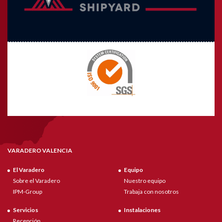
VARADERO VALENCIA
El Varadero
Equipo
Sobre el Varadero
Nuestro equipo
IPM-Group
Trabaja con nosotros
Servicios
Instalaciones
Recepción